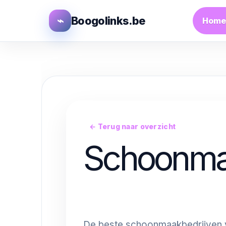
⌁
Boogolinks.be
Home
← Terug naar overzicht
Schoonmak
Blog / artikel plaatsen
De beste schoonmaakbedrijven v